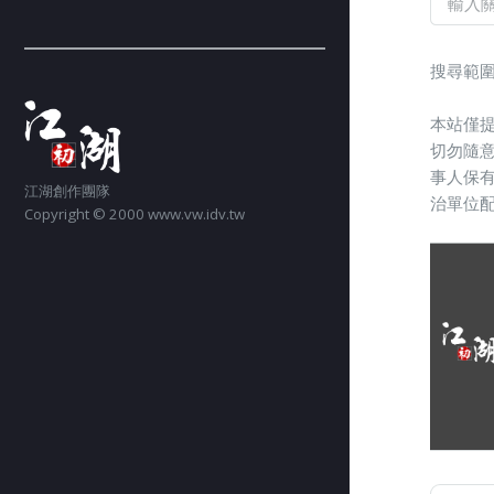
搜尋範圍
本站僅
切勿隨
事人保
江湖創作團隊
治單位
Copyright © 2000 www.vw.idv.tw