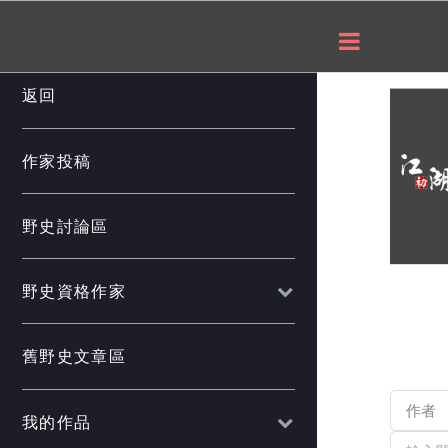
___
返回
作家投稿
野史討論區
野史資格作家
舊野史文章區
我的作品