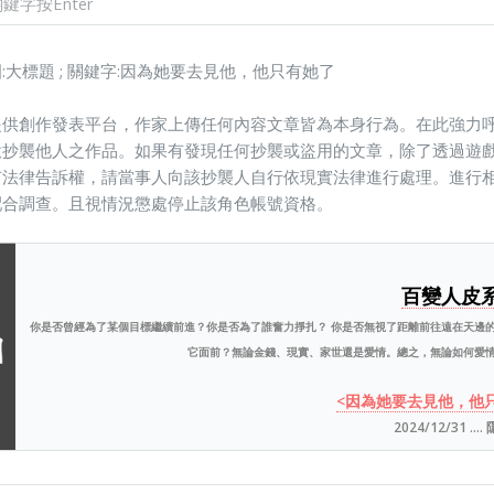
:大標題 ; 關鍵字:因為她要去見他，他只有她了
提供創作發表平台，作家上傳任何內容文章皆為本身行為。在此強力呼
意抄襲他人之作品。如果有發現任何抄襲或盜用的文章，除了透過遊
有法律告訴權，請當事人向該抄襲人自行依現實法律進行處理。進行相
配合調查。且視情況懲處停止該角色帳號資格。
百變人皮
你是否曾經為了某個目標繼續前進？你是否為了誰奮力掙扎？ 你是否無視了距離前往遠在天邊
它面前？無論金錢、現實、家世還是愛情。總之，無論如何愛情總會
<因為她要去見他，他
2024/12/31 ...