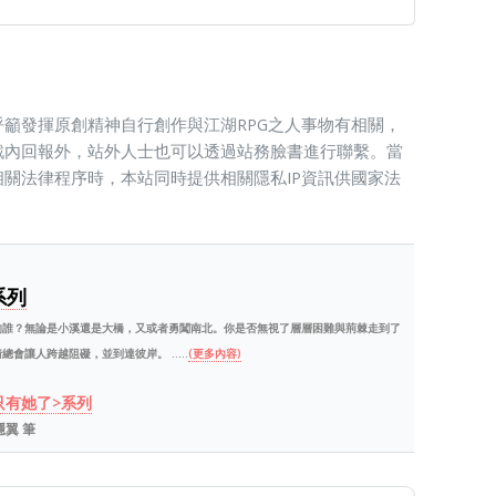
籲發揮原創精神自行創作與江湖RPG之人事物有相關，
戲內回報外，站外人士也可以透過站務臉書進行聯繫。當
關法律程序時，本站同時提供相關隱私IP資訊供國家法
系列
的誰？無論是小溪還是大橋，又或者勇闖南北。你是否無視了層層困難與荊棘走到了
讓人跨越阻礙，並到達彼岸。 .....
(更多內容)
只有她了>系列
. 隱翼 筆