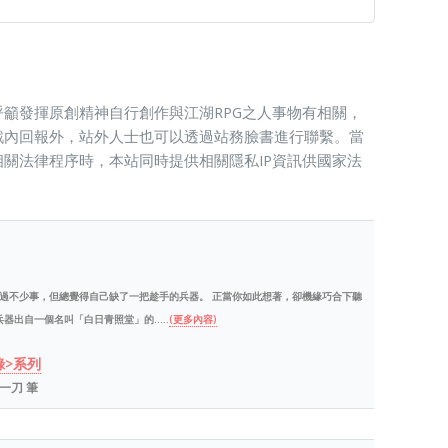
籲發揮原創精神自行創作與江湖RPG之人事物有相關，
戲內回報外，站外人士也可以透過站務臉書進行聯繫。當
關法律程序時，本站同時提供相關隱私IP資訊供國家法
過不少事，但總覺得自己缺了一把趁手的兵器。 正當你如此想著，卻機緣巧合下聽
出自一個名叫「白日青照堂」的.....
(更多內容)
錄>系列
 林一刀 筆