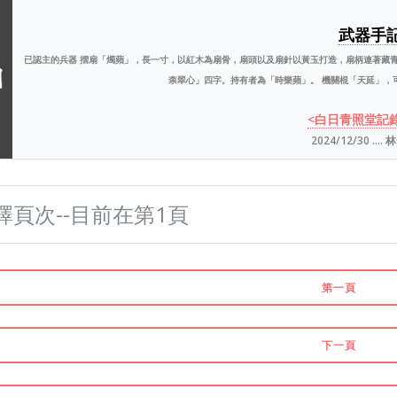
武器手
已認主的兵器 摺扇「燭蘋」，長一寸，以紅木為扇骨，扇頭以及扇針以黃玉打造，扇柄連著藏
柰翠心」四字。持有者為「時樂蘋」。 機關棍「天延」，可自
<白日青照堂記
2024/12/30 ....
第一頁
下一頁