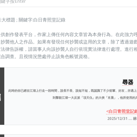
:大標題 ; 關鍵字:白日青照堂記錄
提供創作發表平台，作家上傳任何內容文章皆為本身行為。在此強力呼
意抄襲他人之作品。如果有發現任何抄襲或盜用的文章，除了透過遊
有法律告訴權，請當事人向該抄襲人自行依現實法律進行處理。進行相
配合調查。且視情況懲處停止該角色帳號資格。
尋器
此時的你已經在江湖上行走一段時間，說長不長、說短不短，既認識了不少前輩、好友，亦遇上
到擊殺江湖一大反派「項天仇」的大俠「肖晨」，他所使用的兵器
<白日青照堂記
2025/12/31 ....