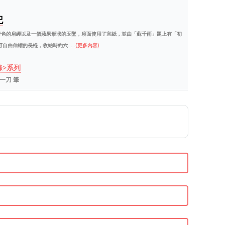
記
青色的扇繩以及一個蘋果形狀的玉墜，扇面使用了宣紙，並由「蘇千雨」題上有「初
由伸縮的長棍，收納時約六.....
(更多內容)
錄>系列
 林一刀 筆