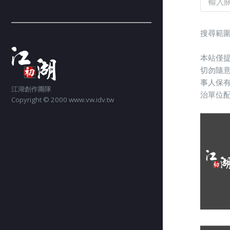
搜尋範圍
本站僅
切勿隨
事人保
江湖創作團隊
治單位
Copyright © 2000 www.vw.idv.tw