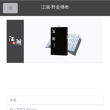
江湖-野史傳奇
___