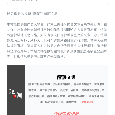
搜尋範圍:大標題 ; 關鍵字:醉詩文選
本站僅提供創作發表平台，作家上傳任何內容文章皆為本身行為。在
此強力呼籲發揮原創精神自行創作與江湖RPG之人事物有相關，切勿
隨意抄襲他人之作品。如果有發現任何抄襲或盜用的文章，除了透過
遊戲內回報外，站外人士也可以透過站務臉書進行聯繫。當事人保有
法律告訴權，請當事人向該抄襲人自行依現實法律進行處理。進行相
關法律程序時，本站同時提供相關隱私IP資訊供國家法治單位配合調
查。且視情況懲處停止該角色帳號資格。
醉詩文選
詩 鏡花執碎似雲濤，水月銀波隨照潮； 醉生碧血臨邪去，夢死無晴
路迢遙。 翠竹碧水染霞光，淡雨青山沾影長； 雲嶢層湧似無盡，玄
墨赤心半已藏。 墨羽塵跡人境絕，銀波水鏡殘月缺； 冷色奇鋒血自
染，無瑕蟄璡劍心邪。 亂雲半掩.....
(更多內容)
<醉詩文選>系列